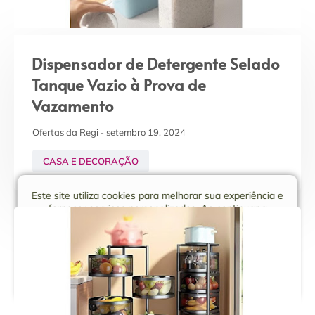
Dispensador de Detergente Selado
Tanque Vazio à Prova de
Vazamento
Ofertas da Regi
setembro 19, 2024
CASA E DECORAÇÃO
Este site utiliza cookies para melhorar sua experiência e
fornecer serviços personalizados. Ao continuar a
navegar, você concorda com o uso de cookies.
Para mais informações, leia nossa
Política de
Privacidade
.
Aceitar