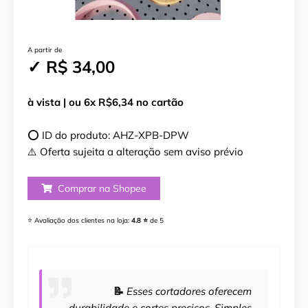
A partir de
✓ R$ 34,00
à vista | ou 6x R$6,34 no cartão
⭕ ID do produto: AHZ-XPB-DPW
⚠️ Oferta sujeita a alteração sem aviso prévio
Comprar na Shopee
⭐ Avaliação dos clientes na loja:
4.8 ⭐
de 5
📝
Esses cortadores oferecem
durabilidade e cortes precisos. Simples