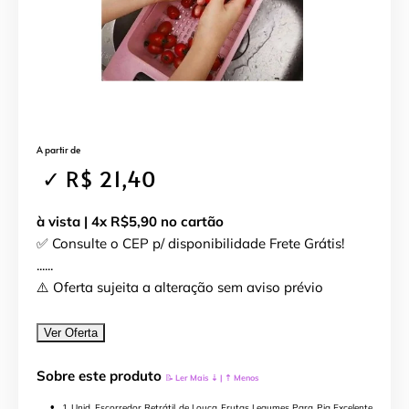
A partir de
✓ R$ 21,40
à vista | 4x R$5,90 no cartão
✅ Consulte o CEP p/ disponibilidade Frete Grátis!
......
⚠️ Oferta sujeita a alteração sem aviso prévio
Ver Oferta
Sobre este produto
📝
Ler Mais ⇣ | ⇡ Menos
1 Unid. Escorredor Retrátil de Louça Frutas Legumes Para Pia Excelente